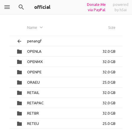
Donate Me
powered
official
via PayPal
by h5ai
Name
Size
penangf
OPENLA
32.0 GB
OPENMX
32.0 GB
OPENPE
32.0 GB
ORAEU
25.0 GB
RETAIL
32.0 GB
RETAPAC
32.0 GB
RETBR
32.0 GB
RETEU
25.0 GB